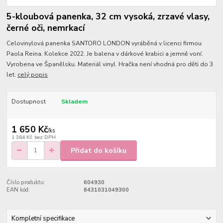
5-kloubová panenka, 32 cm vysoká, zrzavé vlasy,
černé oči, nemrkací
Celovinylová panenka SANTORO LONDON vyráběná v licenci firmou
Paola Reina. Kolekce 2022. Je balena v dárkové krabici a jemně voní.
Vyrobena ve Španělsku. Materiál vinyl. Hračka není vhodná pro děti do 3
let.
celý popis
Dostupnost
Skladem
1 650 Kč
/
ks
1 364 Kč
bez DPH
Přidat do košíku
Číslo produktu:
604930
EAN kód:
8431031049300
Kompletní specifikace