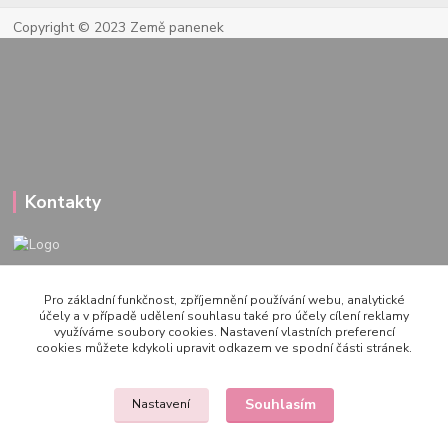
Copyright © 2023 Země panenek
Kontakty
722 000 724
Pro základní funkčnost, zpříjemnění používání webu, analytické
PO-PÁ 10-20h., SO+NE 14-20h.
účely a v případě udělení souhlasu také pro účely cílení reklamy
využíváme soubory cookies. Nastavení vlastních preferencí
zemepanenek@gmail.com
cookies můžete kdykoli upravit odkazem ve spodní části stránek.
Souhlasím
Nastavení