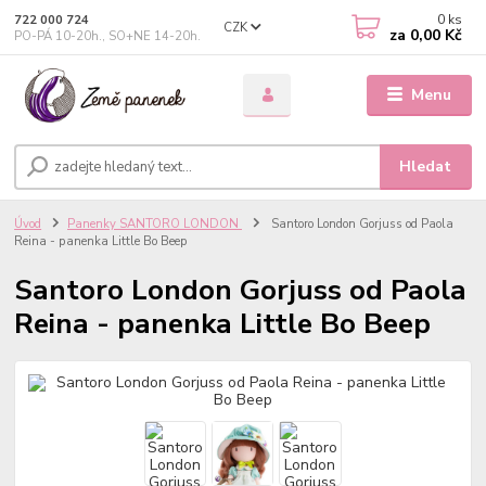
0
ks
722 000 724
CZK
za
0,00 Kč
PO-PÁ 10-20h., SO+NE 14-20h.
Menu
Hledat
Úvod
Panenky SANTORO LONDON
Santoro London Gorjuss od Paola
Reina - panenka Little Bo Beep
Santoro London Gorjuss od Paola
Reina - panenka Little Bo Beep