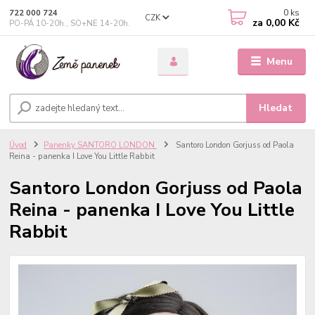
0
ks
722 000 724
CZK
za
0,00 Kč
PO-PÁ 10-20h., SO+NE 14-20h.
Menu
Hledat
Úvod
Panenky SANTORO LONDON
Santoro London Gorjuss od Paola
Reina - panenka I Love You Little Rabbit
Santoro London Gorjuss od Paola
Reina - panenka I Love You Little
Rabbit