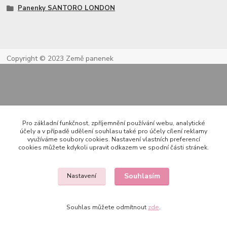
Panenky SANTORO LONDON
Copyright © 2023 Země panenek
Pro základní funkčnost, zpříjemnění používání webu, analytické
účely a v případě udělení souhlasu také pro účely cílení reklamy
využíváme soubory cookies. Nastavení vlastních preferencí
Kontakty
cookies můžete kdykoli upravit odkazem ve spodní části stránek.
Souhlasím
Nastavení
722 000 724
PO-PÁ 10-20h., SO+NE 14-20h.
Souhlas můžete odmítnout
zde
.
zemepanenek@gmail.com