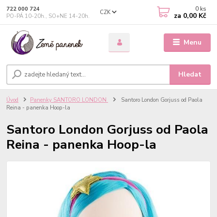
0
ks
722 000 724
CZK
za
0,00 Kč
PO-PÁ 10-20h., SO+NE 14-20h.
Menu
Hledat
Úvod
Panenky SANTORO LONDON
Santoro London Gorjuss od Paola
Reina - panenka Hoop-la
Santoro London Gorjuss od Paola
Reina - panenka Hoop-la