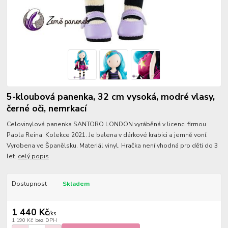
5-kloubová panenka, 32 cm vysoká, modré vlasy,
černé oči, nemrkací
Celovinylová panenka SANTORO LONDON vyráběná v licenci firmou
Paola Reina. Kolekce 2021. Je balena v dárkové krabici a jemně voní.
Vyrobena ve Španělsku. Materiál vinyl. Hračka není vhodná pro děti do 3
let.
celý popis
Dostupnost
Skladem
1 440 Kč
/
ks
1 190 Kč
bez DPH