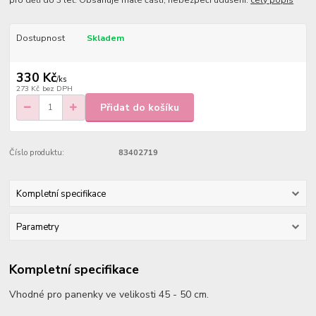
pro děti do 3 let. Obsahuje malé části, nebezpečí udušení.
celý popis
Dostupnost
Skladem
330 Kč
/
ks
273 Kč
bez DPH
Přidat do košíku
Číslo produktu:
83402719
Kompletní specifikace
Parametry
Kompletní specifikace
Vhodné pro panenky ve velikosti 45 - 50 cm.