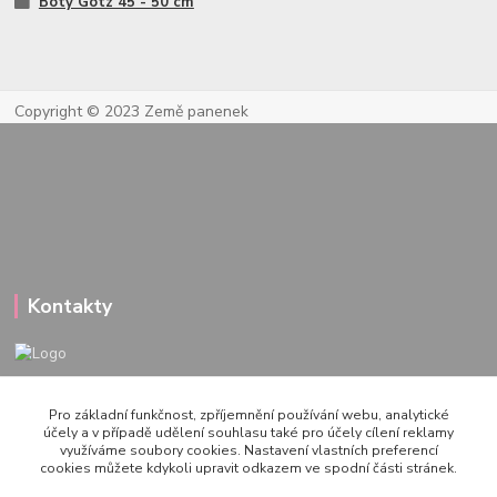
Boty Götz 45 - 50 cm
Copyright © 2023 Země panenek
Kontakty
722 000 724
Pro základní funkčnost, zpříjemnění používání webu, analytické
PO-PÁ 10-20h., SO+NE 14-20h.
účely a v případě udělení souhlasu také pro účely cílení reklamy
využíváme soubory cookies. Nastavení vlastních preferencí
zemepanenek@gmail.com
cookies můžete kdykoli upravit odkazem ve spodní části stránek.