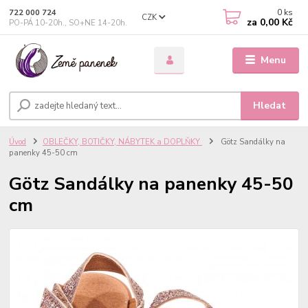
0
ks
722 000 724
CZK
za
0,00 Kč
PO-PÁ 10-20h., SO+NE 14-20h.
Menu
Hledat
Úvod
OBLEČKY, BOTIČKY, NÁBYTEK a DOPLŇKY
Götz Sandálky na
panenky 45-50 cm
Götz Sandálky na panenky 45-50
cm