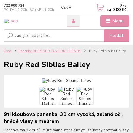
0
ks
722 000 724
CZK
za
0,00 Kč
PO-PÁ 10-20h., SO+NE 14-20h.
Menu
Hledat
Úvod
Panenky RUBY RED FASHION FRIENDS
Ruby Red Siblies Bailey
Ruby Red Siblies Bailey
9ti kloubová panenka, 30 cm vysoká, zelené oči,
hnědé vlasy s melírem
Panenka má 9 kloubů, může sama stát a různými způsoby pózovat. Vlasy