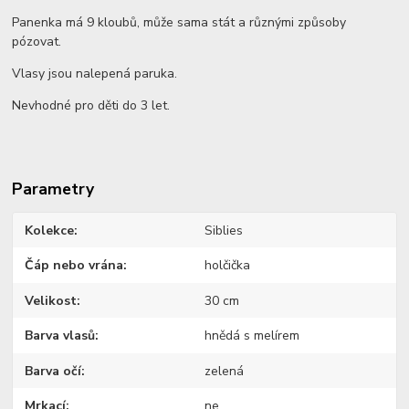
Panenka má 9 kloubů, může sama stát a různými způsoby
pózovat.
Vlasy jsou nalepená paruka.
Nevhodné pro děti do 3 let.
Parametry
Kolekce
Siblies
Čáp nebo vrána
holčička
Velikost
30 cm
Barva vlasů
hnědá s melírem
Barva očí
zelená
Mrkací
ne