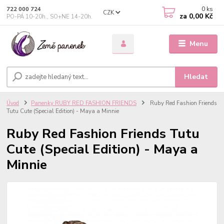
0
ks
722 000 724
CZK
za
0,00 Kč
PO-PÁ 10-20h., SO+NE 14-20h.
Menu
Hledat
Úvod
Panenky RUBY RED FASHION FRIENDS
Ruby Red Fashion Friends
Tutu Cute (Special Edition) - Maya a Minnie
Ruby Red Fashion Friends Tutu
Cute (Special Edition) - Maya a
Minnie