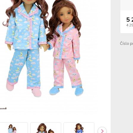
5 
4 2
Číslo p