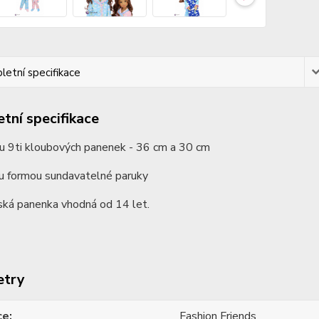
etní specifikace
tní specifikace
u 9ti kloubových panenek - 36 cm a 30 cm
ou formou sundavatelné paruky
ská panenka vhodná od 14 let.
etry
ce
Fashion Friends