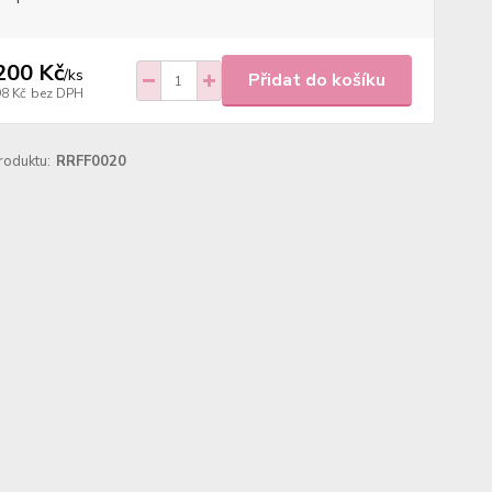
200 Kč
/
ks
Přidat do košíku
98 Kč
bez DPH
roduktu:
RRFF0020