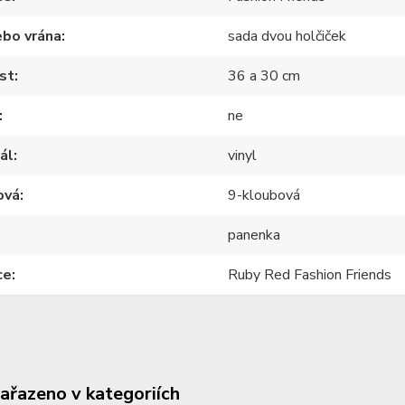
ebo vrána
sada dvou holčiček
st
36 a 30 cm
ne
ál
vinyl
ová
9-kloubová
panenka
ce
Ruby Red Fashion Friends
zařazeno v kategoriích