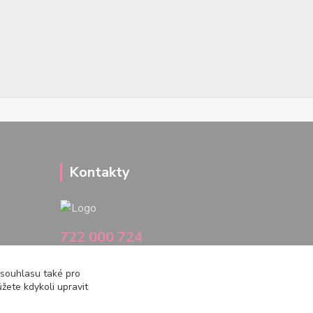
Kontakty
722 000 724
PO-PÁ 10-20h., SO+NE 14-20h.
 souhlasu také pro
zemepanenek@gmail.com
žete kdykoli upravit