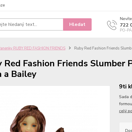
nze
Nevíte
Hledat
722 
PO-PÁ 
Panenky RUBY RED FASHION FRIENDS
Ruby Red Fashion Friends Slumber 
 Red Fashion Friends Slumber Pa
a a Bailey
9ti 
Sada d
formou
celý p
Dos