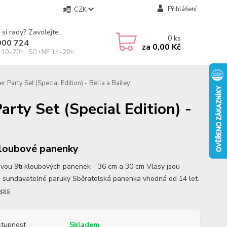
Přihlášení
CZK
 si rady? Zavolejte.
0
ks
000 724
za
0,00 Kč
10-20h., SO+NE 14-20h.
Party Set (Special Edition) - Bella a Bailey
rty Set (Special Edition) -
kloubové panenky
vou 9ti kloubových panenek - 36 cm a 30 cm Vlasy jsou
 sundavatelné paruky Sběratelská panenka vhodná od 14 let.
opis
tupnost
Skladem