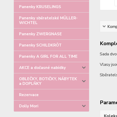
Panenky KRUSELINGS
Panenky sběratelské MÜLLER-
WICHTEL
Kompl
Panenky ZWERGNASE
Komple
Panenky SCHILDKRÖT
Sada dvo
Panenky A GIRL FOR ALL TIME
Vlasy js
AKCE a dočasné nabídky
Sběratel
OBLEČKY, BOTIČKY, NÁBYTEK
a DOPLŇKY
Rezervace
Param
Dolly Mori
Kolek