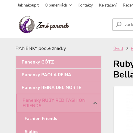
Jak nakoupit
O panenkách
Kontakty
Ke stažení
Rece
PANENKY podle značky
Úvod
Ruby
Panenky GÖTZ
Bell
Panenky PAOLA REINA
Panenky REINA DEL NORTE
Panenky RUBY RED FASHION
FRIENDS
Fashion Friends
Siblies