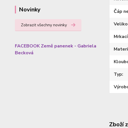
Novinky
Čáp n
Veliko
Zobrazit všechny novinky
Mrkací
FACEBOOK Země panenek - Gabriela
Materi
Becková
Kloub
Typ
Výrob
Zboží 