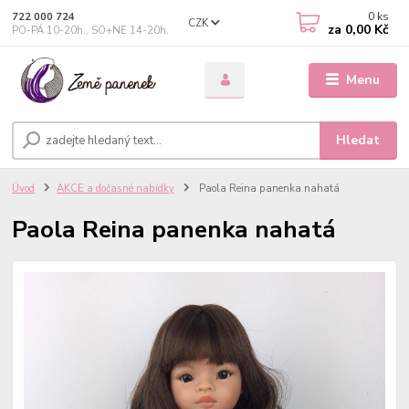
0
ks
722 000 724
CZK
za
0,00 Kč
PO-PÁ 10-20h., SO+NE 14-20h.
Menu
Hledat
Úvod
AKCE a dočasné nabídky
Paola Reina panenka nahatá
Paola Reina panenka nahatá