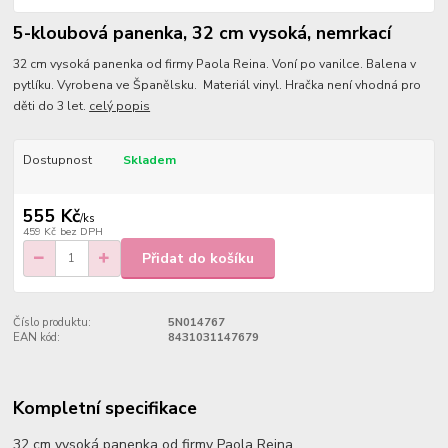
5-kloubová panenka, 32 cm vysoká, nemrkací
32 cm vysoká panenka od firmy Paola Reina. Voní po vanilce. Balena v
pytlíku. Vyrobena ve Španělsku. Materiál vinyl. Hračka není vhodná pro
děti do 3 let.
celý popis
Dostupnost
Skladem
555 Kč
/
ks
459 Kč
bez DPH
Přidat do košíku
Číslo produktu:
5N014767
EAN kód:
8431031147679
Kompletní specifikace
32 cm vysoká panenka od firmy Paola Reina.