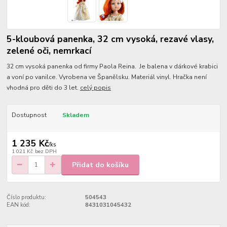
5-kloubová panenka, 32 cm vysoká, rezavé vlasy,
zelené oči, nemrkací
32 cm vysoká panenka od firmy Paola Reina. Je balena v dárkové krabici
a voní po vanilce. Vyrobena ve Španělsku. Materiál vinyl. Hračka není
vhodná pro děti do 3 let.
celý popis
Dostupnost
Skladem
1 235 Kč
/
ks
1 021 Kč
bez DPH
Přidat do košíku
Číslo produktu:
504543
EAN kód:
8431031045432