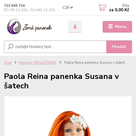
0
ks
722 000 724
CZK
za
0,00 Kč
PO-PÁ 10-20h., SO+NE 14-20h.
Menu
Hledat
Úvod
Panenky PAOLA REINA
Paola Reina panenka Susana v šatech
Paola Reina panenka Susana v
šatech