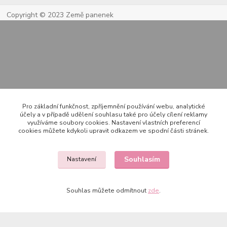
Copyright © 2023 Země panenek
Kontakty
Pro základní funkčnost, zpříjemnění používání webu, analytické
účely a v případě udělení souhlasu také pro účely cílení reklamy
využíváme soubory cookies. Nastavení vlastních preferencí
cookies můžete kdykoli upravit odkazem ve spodní části stránek.
722 000 724
PO-PÁ 10-20h., SO+NE 14-20h.
Souhlasím
Nastavení
zemepanenek@gmail.com
Souhlas můžete odmítnout
zde
.