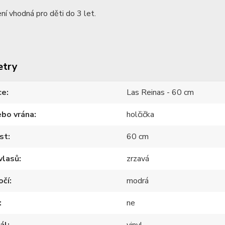
ní vhodná pro děti do 3 let.
etry
ce
Las Reinas - 60 cm
ebo vrána
holčička
st
60 cm
vlasů
zrzavá
očí
modrá
ne
ál
vinyl