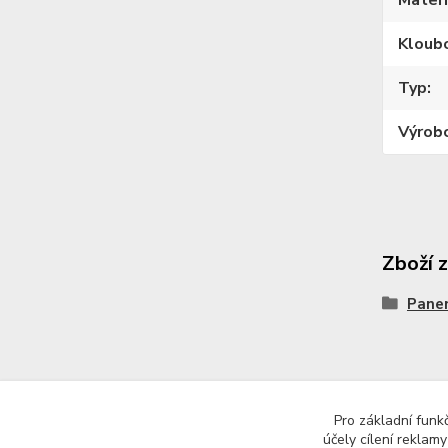
Kloub
Typ
Výrob
Zboží 
Pane
Copyright © 2023 Země panenek
Pro základní funk
účely cílení reklam