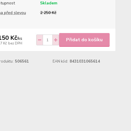
tupnost
Skladem
a před slevou
2 250 Kč
150 Kč
/
ks
Přidat do košíku
77 Kč
bez DPH
roduktu:
506561
EAN kód:
8431031065614