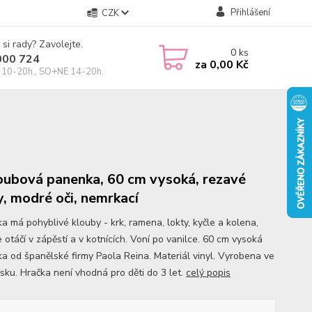
Přihlášení
CZK
 si rady? Zavolejte.
0
ks
000 724
za
0,00 Kč
10-20h., SO+NE 14-20h.
oubová panenka, 60 cm vysoká, rezavé
y, modré oči, nemrkací
a má pohyblivé klouby - krk, ramena, lokty, kyčle a kolena,
 otáčí v zápěstí a v kotnících. Voní po vanilce. 60 cm vysoká
a od španělské firmy Paola Reina. Materiál vinyl. Vyrobena ve
sku. Hračka není vhodná pro děti do 3 let.
celý popis