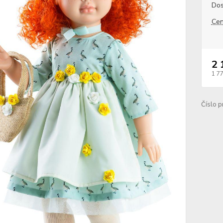
Dos
Cen
2 
1 7
Číslo p