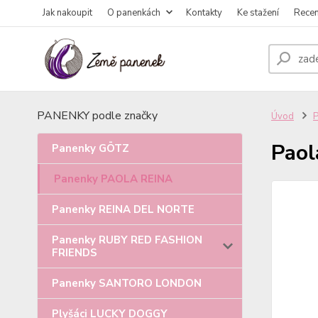
Jak nakoupit
O panenkách
Kontakty
Ke stažení
Rece
PANENKY podle značky
Úvod
Paol
Panenky GÖTZ
Panenky PAOLA REINA
Panenky REINA DEL NORTE
Panenky RUBY RED FASHION
FRIENDS
Panenky SANTORO LONDON
Plyšáci LUCKY DOGGY