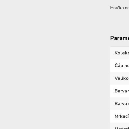
Hračka ne
Param
Kolek
Čáp n
Veliko
Barva 
Barva 
Mrkací
Materi