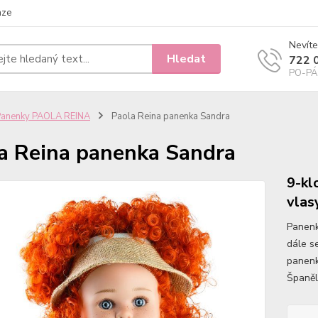
nze
Nevíte
Hledat
722 
PO-PÁ 
Panenky PAOLA REINA
Paola Reina panenka Sandra
a Reina panenka Sandra
9-kl
vlas
Panenk
dále se
panenk
Španěl