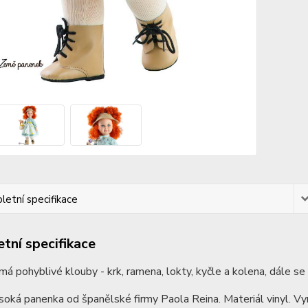
etní specifikace
tní specifikace
á pohyblivé klouby - krk, ramena, lokty, kyčle a kolena, dále se ot
oká panenka od španělské firmy Paola Reina. Materiál vinyl. V