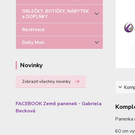
OBLEČKY, BOTIČKY, NÁBYTEK
a DOPLŇKY
Rezervace
Dolly Mori
Novinky
Zobrazit všechny novinky
Kompl
FACEBOOK Země panenek - Gabriela
Komple
Becková
Panenka m
60 cm vys