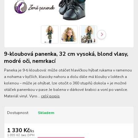
9-kloubová panenka, 32 cm vysoká, blond vlasy,
modré oči, nemrkací
Paneka je 9-ti kloubová: může otáčet hlavičkou hýbat rukama v ramenou
a nohama v kyčlích, klasicky nahoru a dolu dále má klouby v loktech a
kolenou – může je ohýbat, lze otočit o 360 stupňů dokola + je možné
otáček panenkou v pase Je balena v dárkové krabici a voní po vanilce.
Materiál vinyl. Vyro...
celý popis
Dostupnost
Skladem
1 330 Kč
/
ks
1 099 Kč
bez DPH