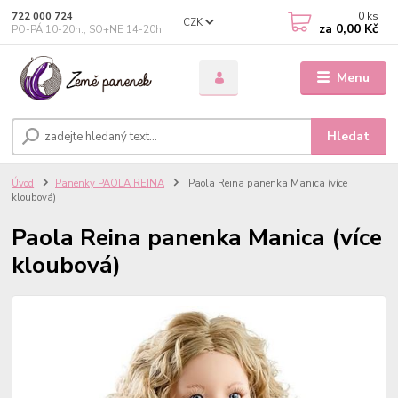
0
ks
722 000 724
CZK
za
0,00 Kč
PO-PÁ 10-20h., SO+NE 14-20h.
Menu
Hledat
Úvod
Panenky PAOLA REINA
Paola Reina panenka Manica (více
kloubová)
Paola Reina panenka Manica (více
kloubová)