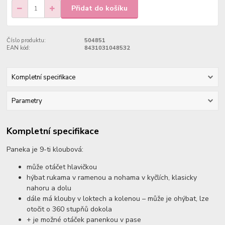
Přidat do košíku
Číslo produktu:
504851
EAN kód:
8431031048532
Kompletní specifikace
Parametry
Kompletní specifikace
Paneka je 9-ti kloubová:
může otáčet hlavičkou
hýbat rukama v ramenou a nohama v kyčlích, klasicky
nahoru a dolu
dále má klouby v loktech a kolenou – může je ohýbat, lze
otočit o 360 stupňů dokola
+ je možné otáček panenkou v pase