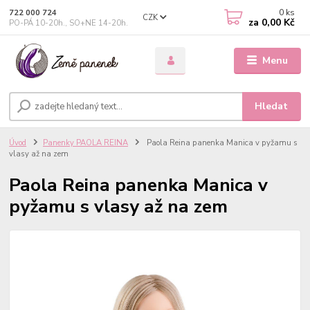
0
ks
722 000 724
CZK
za
0,00 Kč
PO-PÁ 10-20h., SO+NE 14-20h.
Menu
Hledat
Úvod
Panenky PAOLA REINA
Paola Reina panenka Manica v pyžamu s
vlasy až na zem
Paola Reina panenka Manica v
pyžamu s vlasy až na zem