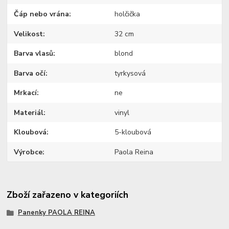
Čáp nebo vrána
holčička
Velikost
32 cm
Barva vlasů
blond
Barva očí
tyrkysová
Mrkací
ne
Materiál
vinyl
Kloubová
5-kloubová
Výrobce
Paola Reina
Zboží zařazeno v kategoriích
Panenky PAOLA REINA