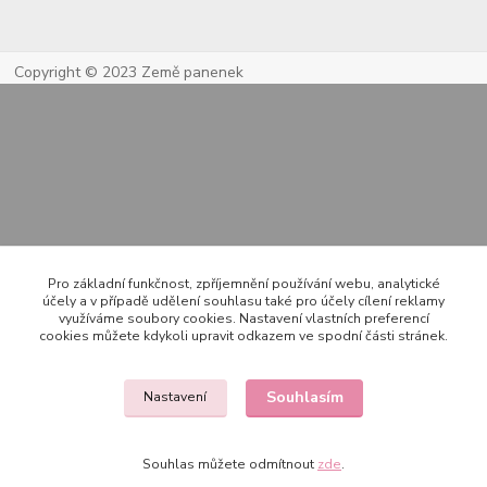
Copyright © 2023 Země panenek
Kontakty
Pro základní funkčnost, zpříjemnění používání webu, analytické
účely a v případě udělení souhlasu také pro účely cílení reklamy
využíváme soubory cookies. Nastavení vlastních preferencí
cookies můžete kdykoli upravit odkazem ve spodní části stránek.
722 000 724
PO-PÁ 10-20h., SO+NE 14-20h.
Souhlasím
Nastavení
zemepanenek@gmail.com
Souhlas můžete odmítnout
zde
.