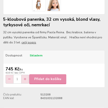
5-kloubová panenka, 32 cm vysoká, blond vlasy,
tyrkysové oči, nemrkací
32 cm vysoká panenka od firmy Paola Reina. Bez krabice, balena v
pytlíku. Vyrobena ve Španělsku. Materiál vinyl. Hračka není vhodná pro
děti do 3 let.
celý popis
Dostupnost
Skladem
745 Kč
/
ks
616 Kč
bez DPH
Přidat do košíku
Číslo produktu:
513208
EAN kód:
8431031132088