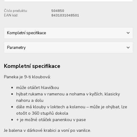
Číslo produktu:
504850
EAN kód:
8431031048501
Kompletní specifikace
Parametry
Kompletní specifikace
Paneka je 9-ti kloubová:
může otáčet hlavičkou
hýbat rukama v ramenou a nohama v kyčlích, klasicky
nahoru a dolu
dále má klouby v loktech a kolenou – může je ohýbat, lze
otočit o 360 stupňů dokola
+ je možné otáček panenkou v pase
Je balena v dárkové krabici a voní po vanilce.