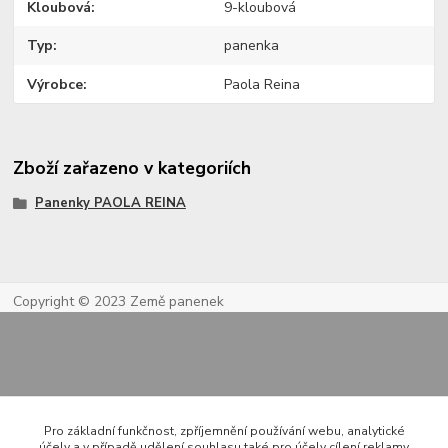
Kloubová
9-kloubová
Typ
panenka
Výrobce
Paola Reina
Zboží zařazeno v kategoriích
Panenky PAOLA REINA
Copyright © 2023 Země panenek
Pro základní funkčnost, zpříjemnění používání webu, analytické
účely a v případě udělení souhlasu také pro účely cílení reklamy