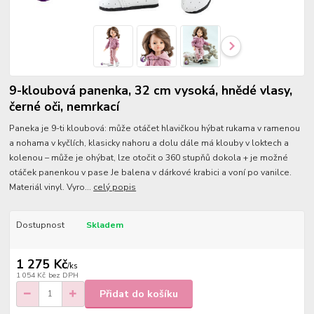
9-kloubová panenka, 32 cm vysoká, hnědé vlasy,
černé oči, nemrkací
Paneka je 9-ti kloubová: může otáčet hlavičkou hýbat rukama v ramenou
a nohama v kyčlích, klasicky nahoru a dolu dále má klouby v loktech a
kolenou – může je ohýbat, lze otočit o 360 stupňů dokola + je možné
otáček panenkou v pase Je balena v dárkové krabici a voní po vanilce.
Materiál vinyl. Vyro...
celý popis
Dostupnost
Skladem
1 275 Kč
/
ks
1 054 Kč
bez DPH
Přidat do košíku