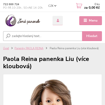
0
ks
722 000 724
CZK
za
0,00 Kč
PO-PÁ 10-20h., SO+NE 14-20h.
Menu
Hledat
Úvod
Panenky PAOLA REINA
Paola Reina panenka Liu (více kloubová)
Paola Reina panenka Liu (více
kloubová)