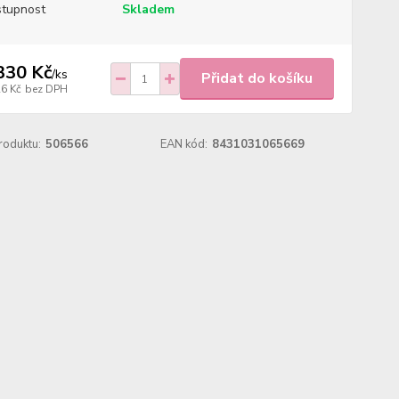
tupnost
Skladem
330 Kč
/
ks
Přidat do košíku
26 Kč
bez DPH
roduktu:
506566
EAN kód:
8431031065669