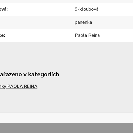
ová
9-kloubová
panenka
ce
Paola Reina
zařazeno v kategoriích
nky PAOLA REINA