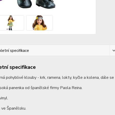
etní specifikace
tní specifikace
á pohyblivé klouby - krk, ramena, lokty, kyčle a kolena, dále se ot
soká panenka od španělské firmy Paola Reina.
inyl.
 ve Španělsku.