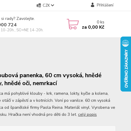
Přihlášení
CZK
 si rady? Zavolejte.
0
ks
000 724
za
0,00 Kč
10-20h., SO+NE 14-20h.
oubová panenka, 60 cm vysoká, hnědé
y, hnědé oči, nemrkací
a má pohyblivé klouby - krk, ramena, lokty, kyčle a kolena,
 otáčí v zápěstí a v kotnících. Voní po vanilce. 60 cm vysoká
a od španělské firmy Paola Reina. Materiál vinyl. Vyrobena ve
sku. Hračka není vhodná pro děti do 3 let.
celý popis