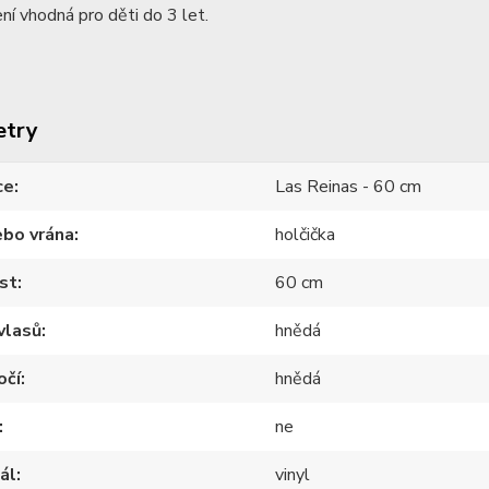
ní vhodná pro děti do 3 let.
etry
ce
Las Reinas - 60 cm
ebo vrána
holčička
st
60 cm
vlasů
hnědá
očí
hnědá
ne
ál
vinyl