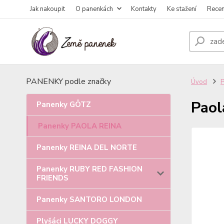
Jak nakoupit
O panenkách
Kontakty
Ke stažení
Rece
PANENKY podle značky
Úvod
Paol
Panenky GÖTZ
Panenky PAOLA REINA
Panenky REINA DEL NORTE
Panenky RUBY RED FASHION
FRIENDS
Panenky SANTORO LONDON
Plyšáci LUCKY DOGGY