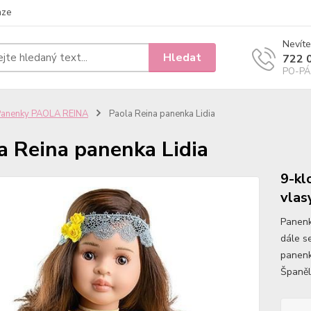
nze
Nevíte
Hledat
722 
PO-PÁ 
Panenky PAOLA REINA
Paola Reina panenka Lidia
a Reina panenka Lidia
9-kl
vlas
Panenk
dále se
panenk
Španěl