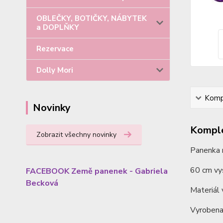
OBLEČKY, BOTIČKY, NÁBYTEK
a DOPLŇKY
Rezervace
Dolly Mori
Kompl
Novinky
Komple
Zobrazit všechny novinky
Panenka m
60 cm vy
FACEBOOK Země panenek - Gabriela
Becková
Materiál v
Vyrobena