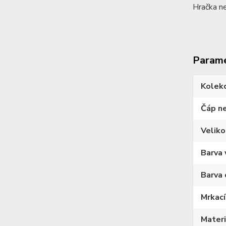
Hračka ne
Param
Kolek
Čáp n
Veliko
Barva 
Barva 
Mrkací
Materi