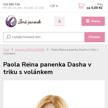
0
ks
722 000 724
CZK
za
0,00 Kč
PO-PÁ 10-20h., SO+NE 14-20h.
Menu
Hledat
Úvod
Panenky PAOLA REINA
Paola Reina panenka Dasha v triku s
volánkem
Paola Reina panenka Dasha v
triku s volánkem