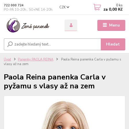
0
ks
722 000 724
CZK
za
0,00 Kč
PO-PÁ 10-20h., SO+NE 14-20h.
Menu
Hledat
Úvod
Panenky PAOLA REINA
Paola Reina panenka Carla v pyžamu s
vlasy až na zem
Paola Reina panenka Carla v
pyžamu s vlasy až na zem