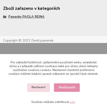
Zboží zařazeno v kategoriích
Panenky PAOLA REINA
Copyright © 2023 Země panenek
Pro základní funkčnost, zpříjemnění používání webu, analytické
účely a v případě udělení souhlasu také pro účely cílení reklamy
využíváme soubory cookies. Nastavení vlastních preferencí
cookies můžete kdykoli upravit odkazem ve spodní části stránek.
Kontakty
Souhlasím
Nastavení
722 000 724
Souhlas můžete odmítnout
zde
.
PO-PÁ 10-20h., SO+NE 14-20h.