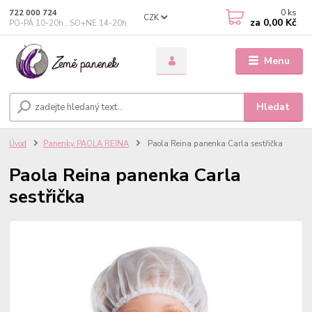
0
ks
722 000 724
CZK
za
0,00 Kč
PO-PÁ 10-20h., SO+NE 14-20h.
Menu
Hledat
Úvod
Panenky PAOLA REINA
Paola Reina panenka Carla sestřička
Paola Reina panenka Carla
sestřička