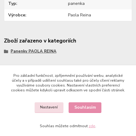
Typ
panenka
Výrobce
Paola Reina
Zboží zařazeno v kategoriích
Panenky PAOLA REINA
Pro základní funkčnost, zpříjemnění používání webu, analytické
účely a v případě udělení souhlasu také pro účely cílení reklamy
Copyright © 2023 Země panenek
využíváme soubory cookies. Nastavení vlastních preferencí
cookies můžete kdykoli upravit odkazem ve spodní části stránek.
Souhlasím
Nastavení
Souhlas můžete odmítnout
zde
.
Kontakty