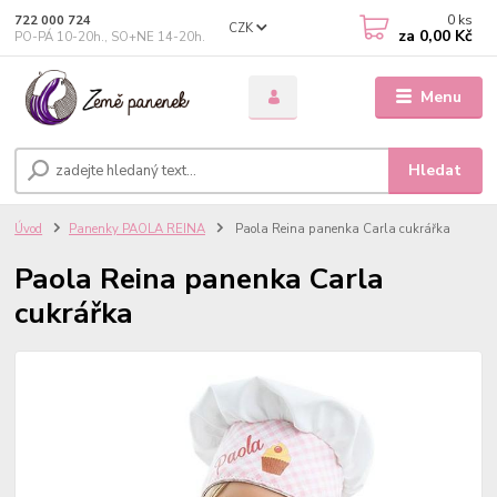
0
ks
722 000 724
CZK
za
0,00 Kč
PO-PÁ 10-20h., SO+NE 14-20h.
Menu
Hledat
Úvod
Panenky PAOLA REINA
Paola Reina panenka Carla cukrářka
Paola Reina panenka Carla
cukrářka