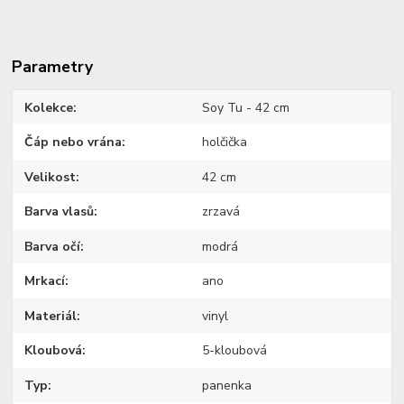
Parametry
Kolekce
Soy Tu - 42 cm
Čáp nebo vrána
holčička
Velikost
42 cm
Barva vlasů
zrzavá
Barva očí
modrá
Mrkací
ano
Materiál
vinyl
Kloubová
5-kloubová
Typ
panenka