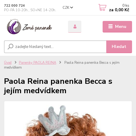
0
ks
722 000 724
CZK
za
0,00 Kč
PO-PÁ 10-20h., SO+NE 14-20h.
Menu
Hledat
Úvod
Panenky PAOLA REINA
Paola Reina panenka Becca s jejím
medvídkem
Paola Reina panenka Becca s
jejím medvídkem