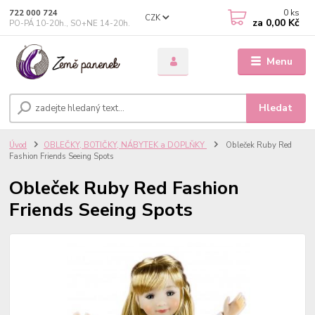
0
ks
722 000 724
CZK
za
0,00 Kč
PO-PÁ 10-20h., SO+NE 14-20h.
Menu
Hledat
Úvod
OBLEČKY, BOTIČKY, NÁBYTEK a DOPLŇKY
Obleček Ruby Red
Fashion Friends Seeing Spots
Obleček Ruby Red Fashion
Friends Seeing Spots