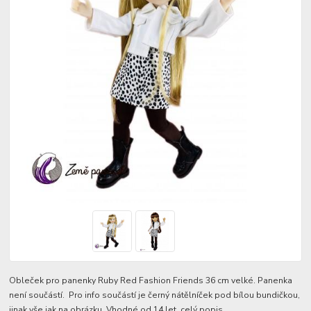
Obleček pro panenky Ruby Red Fashion Friends 36 cm velké. Panenka
není součástí. Pro info součástí je černý nátělníček pod bílou bundičkou,
jinak vše jak na obrázku. Vhodné od 14 let.
celý popis