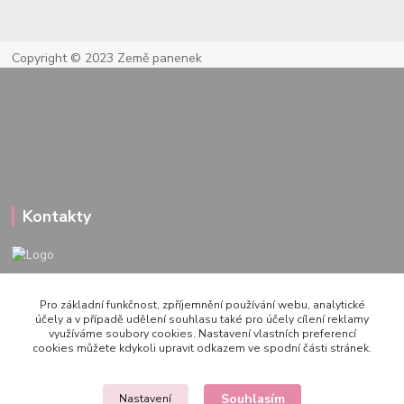
Copyright © 2023 Země panenek
Kontakty
722 000 724
Pro základní funkčnost, zpříjemnění používání webu, analytické
PO-PÁ 10-20h., SO+NE 14-20h.
účely a v případě udělení souhlasu také pro účely cílení reklamy
využíváme soubory cookies. Nastavení vlastních preferencí
zemepanenek@gmail.com
cookies můžete kdykoli upravit odkazem ve spodní části stránek.
Souhlasím
Nastavení