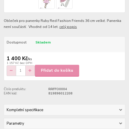
Obleček pro panenky Ruby Red Fashion Friends 36 cm velké. Panenka
není součástí. Vhodné od 14 let.
celý popis
Dostupnost
Skladem
1 400 Kč
/
ks
1 157 Kč
bez DPH
Přidat do košíku
Číslo produktu:
RRFFO0004
EAN kód:
819896012208
Kompletní specifikace
Parametry