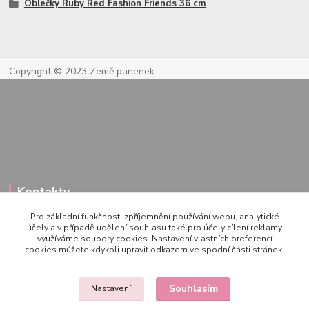
Oblečky Ruby Red Fashion Friends 36 cm
Copyright © 2023 Země panenek
Kontakty
Pro základní funkčnost, zpříjemnění používání webu, analytické
účely a v případě udělení souhlasu také pro účely cílení reklamy
využíváme soubory cookies. Nastavení vlastních preferencí
722 000 724
cookies můžete kdykoli upravit odkazem ve spodní části stránek.
PO-PÁ 10-20h., SO+NE 14-20h.
zemepanenek@gmail.com
Souhlasím
Nastavení