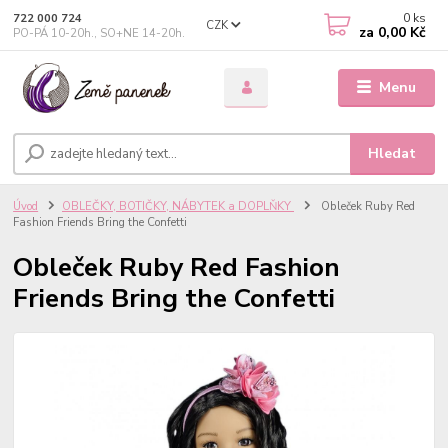
0
ks
722 000 724
CZK
za
0,00 Kč
PO-PÁ 10-20h., SO+NE 14-20h.
Menu
Hledat
Úvod
OBLEČKY, BOTIČKY, NÁBYTEK a DOPLŇKY
Obleček Ruby Red
Fashion Friends Bring the Confetti
Obleček Ruby Red Fashion
Friends Bring the Confetti