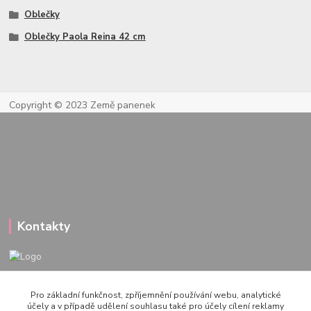
Oblečky
Oblečky Paola Reina 42 cm
Copyright © 2023 Země panenek
Kontakty
722 000 724
Pro základní funkčnost, zpříjemnění používání webu, analytické
PO-PÁ 10-20h., SO+NE 14-20h.
účely a v případě udělení souhlasu také pro účely cílení reklamy