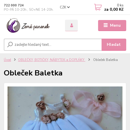
0
ks
722 000 724
CZK
za
0,00 Kč
PO-PÁ 10-20h., SO+NE 14-20h.
Menu
Hledat
Úvod
OBLEČKY, BOTIČKY, NÁBYTEK a DOPLŇKY
Obleček Baletka
Obleček Baletka