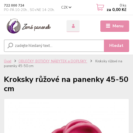
0
ks
722 000 724
CZK
za
0,00 Kč
PO-PÁ 10-20h., SO+NE 14-20h.
Menu
Hledat
Úvod
OBLEČKY, BOTIČKY, NÁBYTEK a DOPLŇKY
Kroksky růžové na
panenky 45-50 cm
Kroksky růžové na panenky 45-50
cm