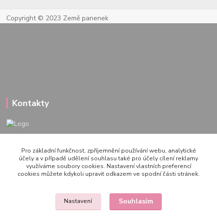
Copyright © 2023 Země panenek
Kontakty
722 000 724
Pro základní funkčnost, zpříjemnění používání webu, analytické
PO-PÁ 10-20h., SO+NE 14-20h.
účely a v případě udělení souhlasu také pro účely cílení reklamy
využíváme soubory cookies. Nastavení vlastních preferencí
zemepanenek@gmail.com
cookies můžete kdykoli upravit odkazem ve spodní části stránek.
Souhlasím
Nastavení