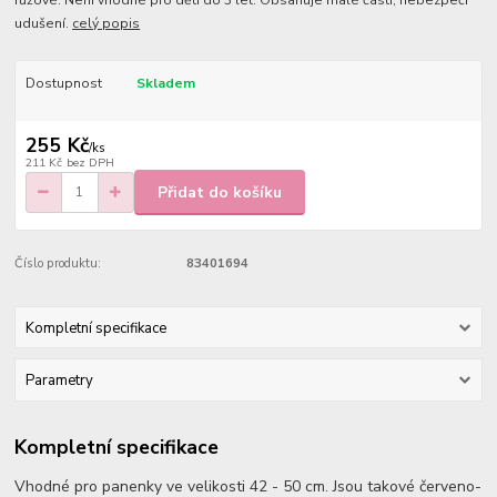
růžové. Není vhodné pro děti do 3 let. Obsahuje malé části, nebezpečí
udušení.
celý popis
Dostupnost
Skladem
255 Kč
/
ks
211 Kč
bez DPH
Přidat do košíku
Číslo produktu:
83401694
Kompletní specifikace
Parametry
Kompletní specifikace
Vhodné pro panenky ve velikosti 42 - 50 cm. Jsou takové červeno-