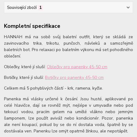
Související zboží
1
Kompletní specifikace
HANNAH má na sobě svůj baletní outfit, který se skládá ze
zavinovacího trika, trikotu, punčoch, návleků a samozřejmě
baletních bot. Pro relaxaci po baletním výkonu má set pohodlného
oblečení.
Oblečky, které jí sluší:
Oblečky pro panenky 45-50 cm
Botičky, které jí sluší:
Botičky pro panenky 45-50 cm
Celkem má 5 pohyblivých částí - krk, ramena, kyčle.
Panenka má vlásky určené k česání. Jsou husté, aplikované po
celé hlavičce, dají se rovněž mýt, nejlépe v umyvadle nebo pod
tekoucí vodou, pracím gelem na umělé vlákno nebo jemným
šamponem, lze použít aviváž nebo kondicionér. Pozor, panenka
ale není koupací, pokud by se do ní dostala voda, špatně by se
dostávala ven. Panenku lze omýt opatrně žínkou, ale nepotápět.