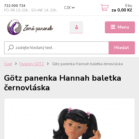
0
ks
722 000 724
CZK
za
0,00 Kč
PO-PÁ 10-20h., SO+NE 14-20h.
Menu
Hledat
Úvod
Panenky GÖTZ
Götz panenka Hannah baletka černovláska
Götz panenka Hannah baletka
černovláska