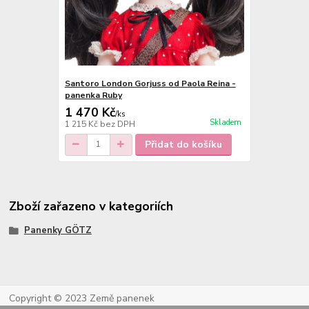
Santoro London Gorjuss od Paola Reina -
panenka Ruby
1 470 Kč
/
ks
Skladem
1 215 Kč
bez DPH
Přidat do košíku
Zboží zařazeno v kategoriích
Panenky GÖTZ
Copyright © 2023 Země panenek