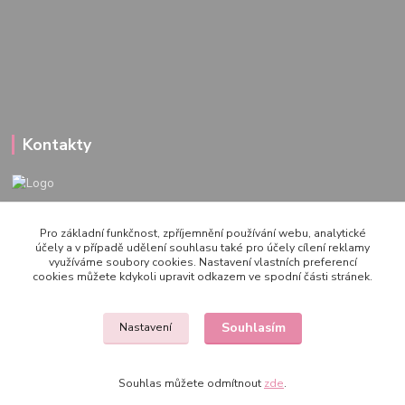
Kontakty
722 000 724
Pro základní funkčnost, zpříjemnění používání webu, analytické
PO-PÁ 10-20h., SO+NE 14-20h.
účely a v případě udělení souhlasu také pro účely cílení reklamy
využíváme soubory cookies. Nastavení vlastních preferencí
zemepanenek@gmail.com
cookies můžete kdykoli upravit odkazem ve spodní části stránek.
Souhlasím
Nastavení
Souhlas můžete odmítnout
zde
.
Vytvořeno na
Eshop-rychle.cz