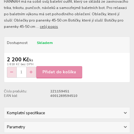
HANNAH má na sobě svůj baletní outfit, který se skládá ze zavinovacího
trika, trikotu, punčoch, návleků a samozřejmě baletních bot. Pro relaxaci
po baletním výkonu má set pohodlného oblečení. Oblečky, které jí
sluší: Oblečky pro panenky 45-50 cm Botičky, které jí sluší: Botičky pro
panenky 45-50 cm ...
celý popis
Dostupnost
Skladem
2 200 Kč
/
ks
1 818 Kč
bez DPH
Přidat do košíku
Číslo produktu:
2Z1159451
EAN kód:
4001269594510
Kompletní specifikace
Parametry