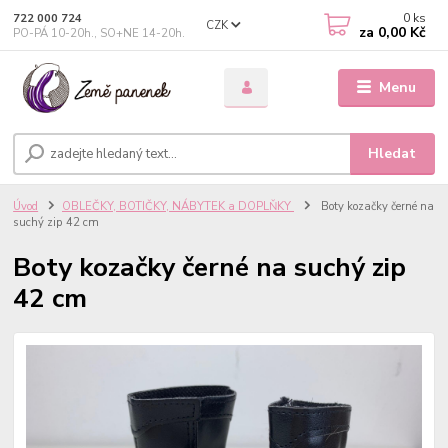
0
ks
722 000 724
CZK
za
0,00 Kč
PO-PÁ 10-20h., SO+NE 14-20h.
Menu
Hledat
Úvod
OBLEČKY, BOTIČKY, NÁBYTEK a DOPLŇKY
Boty kozačky černé na
suchý zip 42 cm
Boty kozačky černé na suchý zip
42 cm