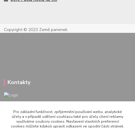
Copyright © 2023 Země panenek
Kontakty
722 000 724
Pro základní funkčnost, zpříjemnění používání webu, analytické
PO-PÁ 10-20h., SO+NE 14-20h.
účely a v případě udělení souhlasu také pro účely cílení reklamy
využíváme soubory cookies. Nastavení vlastních preferencí
zemepanenek@gmail.com
cookies můžete kdykoli upravit odkazem ve spodní části stránek.