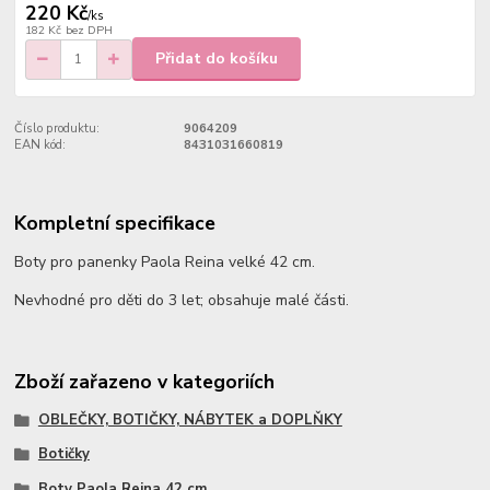
220 Kč
/
ks
182 Kč
bez DPH
Přidat do košíku
Číslo produktu:
9064209
EAN kód:
8431031660819
Kompletní specifikace
Boty pro panenky Paola Reina velké 42 cm.
Nevhodné pro děti do 3 let; obsahuje malé části.
Zboží zařazeno v kategoriích
OBLEČKY, BOTIČKY, NÁBYTEK a DOPLŇKY
Botičky
Boty Paola Reina 42 cm